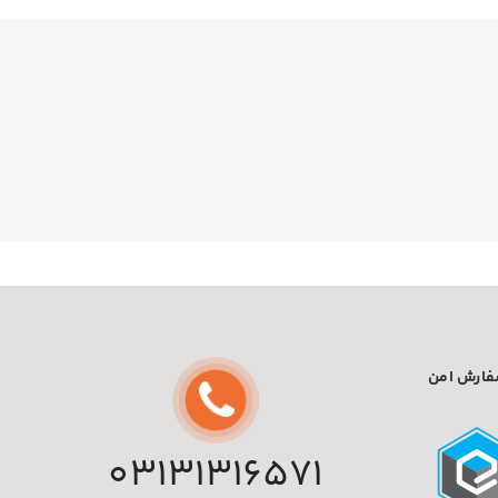
ارش امن
03131316571