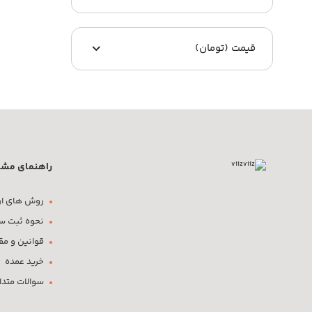
قیمت (تومان)
راهنمای مشت
روش های ار
نحوه ثبت س
قوانین و مق
خرید عمده
سوالات متدا