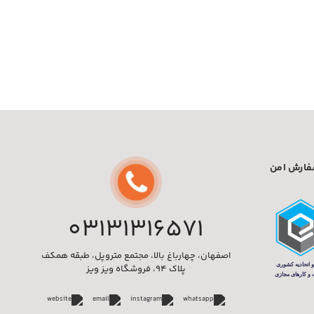
ارش امن
03131316571
اصفهان، چهارباغ بالا، مجتمع متروپل، طبقه همکف
پلاک 94، فروشگاه ویز ویز